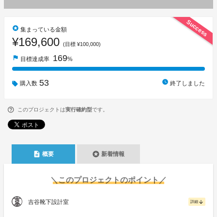
Success
stars
集まっている金額
¥169,600
(目標 ¥100,000)
169
flag
目標達成率
%
53
watch_later
購入数
終了しました
このプロジェクトは
実行確約型
です。
description
stars
概要
新着情報
＼このプロジェクトのポイント／
吉谷靴下設計室
arrow_downward
詳細