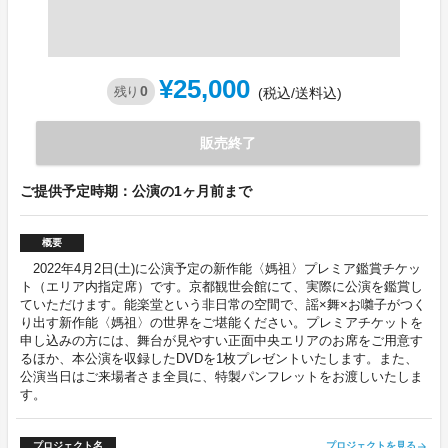
¥25,000
0
残り
(税込/送料込)
販売終了
ご提供予定時期：公演の1ヶ月前まで
概要
2022年4月2日(土)に公演予定の新作能〈媽祖〉プレミア鑑賞チケッ
ト（エリア内指定席）です。京都観世会館にて、実際に公演を鑑賞し
ていただけます。能楽堂という非日常の空間で、謡×舞×お囃子がつく
り出す新作能〈媽祖〉の世界をご堪能ください。プレミアチケットを
申し込みの方には、舞台が見やすい正面中央エリアのお席をご用意す
るほか、本公演を収録したDVDを1枚プレゼントいたします。また、
公演当日はご来場者さま全員に、特製パンフレットをお渡しいたしま
す。
プロジェクト名
プロジェクトを見る
arrow_forward