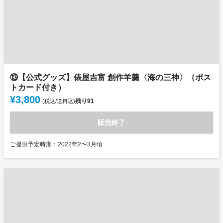
⑬【公式グッズ】俵屋吉富 創作羊羹〈海の三神〉（ポス
トカード付き）
¥3,800
残り
91
(税込/送料込)
販売終了
ご提供予定時期：2022年2〜3月頃