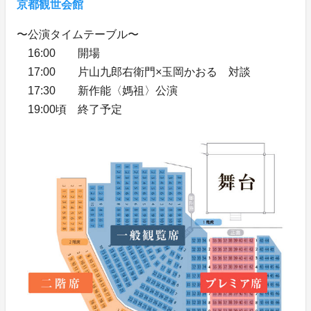
京都観世会館
〜公演タイムテーブル〜
16:00 開場
17:00 片山九郎右衛門×玉岡かおる 対談
17:30 新作能〈媽祖〉公演
19:00頃 終了予定