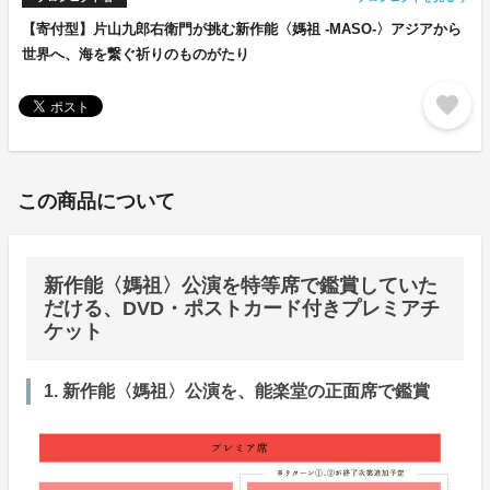
【寄付型】片山九郎右衛門が挑む新作能〈媽祖 -MASO-〉アジアから
世界へ、海を繋ぐ祈りのものがたり
favorite
この商品について
新作能〈媽祖〉公演を特等席で鑑賞していた
だける、DVD・ポストカード付きプレミアチ
ケット
1. 新作能〈媽祖〉公演を、能楽堂の正面席で鑑賞