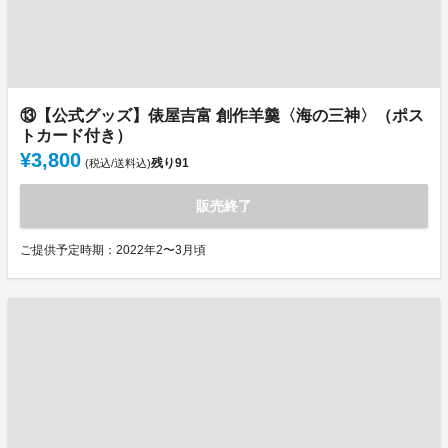
⑬【公式グッズ】俵屋吉富 創作羊羹〈海の三神〉（ポス
トカード付き）
¥3,800
残り
91
(税込/送料込)
販売終了
ご提供予定時期：2022年2〜3月頃