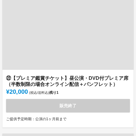
㉒【プレミア鑑賞チケット】昼公演・DVD付プレミア席
（半数制限の場合オンライン配信＋パンフレット）
¥20,000
残り
1
(税込/送料込)
販売終了
ご提供予定時期：公演の1ヶ月前まで