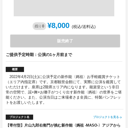
¥8,000
0
残り
(税込/送料込)
販売終了
ご提供予定時期：公演の1ヶ月前まで
概要
2022年4月2日(土)に公演予定の新作能〈媽祖〉お手軽鑑賞チケット
（エリア内指定席）です。京都観世会館にて、実際に公演を鑑賞して
いただけます。座席は2階席エリア内になります。能楽堂という非日
常の空間で、謡×舞×お囃子がつくり出す新作能〈媽祖〉の世界をご堪
能ください。また、公演当日はご来場者さま全員に、特製パンフレッ
トをお渡しいたします。
プロジェクト名
プロジェクトを見る
arrow_forward
【寄付型】片山九郎右衛門が挑む新作能〈媽祖 -MASO-〉アジアから