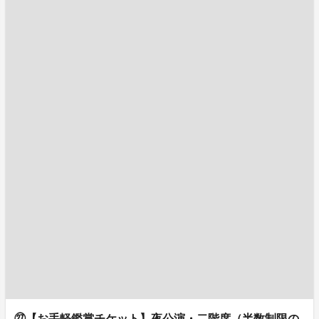
㉗【お手軽鑑賞チケット】夜公演・二階席（半数制限の