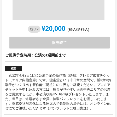
¥20,000
2
残り
(税込/送料込)
販売終了
ご提供予定時期：公演の1週間前まで
概要
2022年4月2日(土)に公演予定の新作能〈媽祖〉プレミア鑑賞チケッ
ト（エリア内指定席）です。能楽堂という非日常の空間で、謡×舞×お
囃子がつくり出す新作能〈媽祖〉の世界をご堪能ください。プレミア
チケットを申し込みの方には、舞台が見やすい正面中央エリアのお席
をご用意するほか、本公演収録DVDを1枚プレゼントいたします。ま
た、当日はご来場者さま全員に特製パンフレットをお渡しいたしま
す。※感染状況悪化による座席の半数制限の場合には、オンライン配
信にてご視聴いただきます（パンフレットは後日郵送）。