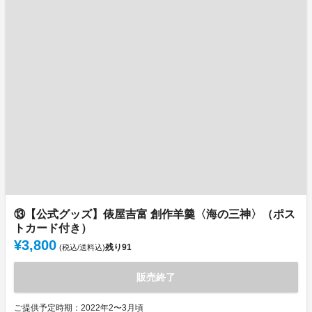
⑬【公式グッズ】俵屋吉富 創作羊羹〈海の三神〉（ポス
トカード付き）
¥3,800
残り
91
(税込/送料込)
販売終了
ご提供予定時期：2022年2〜3月頃