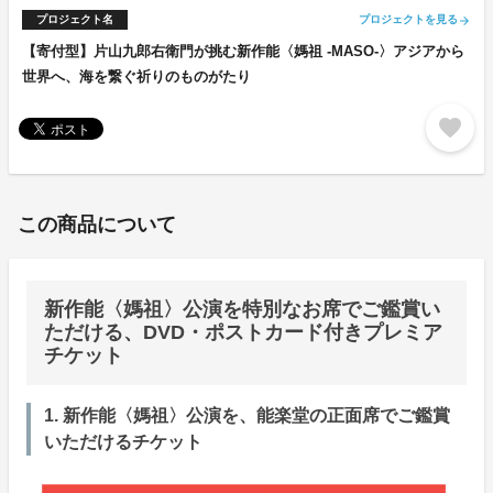
プロジェクト名
プロジェクトを見る
arrow_forward
【寄付型】片山九郎右衛門が挑む新作能〈媽祖 -MASO-〉アジアから
世界へ、海を繋ぐ祈りのものがたり
favorite
この商品について
新作能〈媽祖〉公演を特別なお席でご鑑賞い
ただける、DVD・ポストカード付きプレミア
チケット
1. 新作能〈媽祖〉公演を、能楽堂の正面席でご鑑賞
いただけるチケット