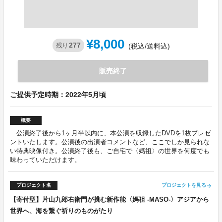
¥8,000
277
残り
(税込/送料込)
販売終了
ご提供予定時期：2022年5月頃
概要
公演終了後から1ヶ月半以内に、本公演を収録したDVDを1枚プレゼ
ントいたします。公演後の出演者コメントなど、ここでしか見られな
い特典映像付き。公演終了後も、ご自宅で〈媽祖〉の世界を何度でも
味わっていただけます。
プロジェクト名
プロジェクトを見る
arrow_forward
【寄付型】片山九郎右衛門が挑む新作能〈媽祖 -MASO-〉アジアから
世界へ、海を繋ぐ祈りのものがたり