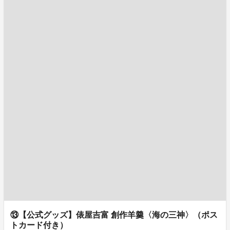
⑬【公式グッズ】俵屋吉富 創作羊羹〈海の三神〉（ポス
トカード付き）