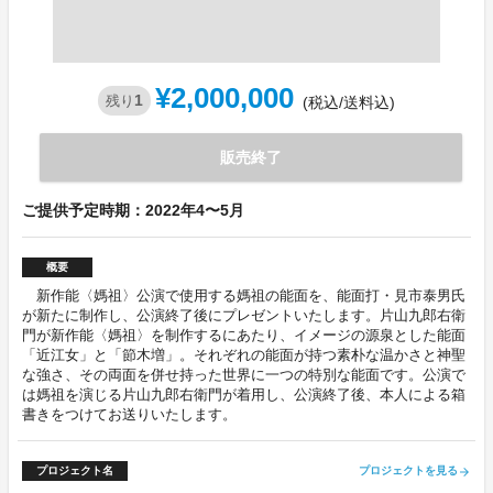
¥2,000,000
1
残り
(税込/送料込)
販売終了
ご提供予定時期：2022年4〜5月
概要
新作能〈媽祖〉公演で使用する媽祖の能面を、能面打・見市泰男氏
が新たに制作し、公演終了後にプレゼントいたします。片山九郎右衛
門が新作能〈媽祖〉を制作するにあたり、イメージの源泉とした能面
「近江女」と「節木増」。それぞれの能面が持つ素朴な温かさと神聖
な強さ、その両面を併せ持った世界に一つの特別な能面です。公演で
は媽祖を演じる片山九郎右衛門が着用し、公演終了後、本人による箱
書きをつけてお送りいたします。
プロジェクト名
プロジェクトを見る
arrow_forward