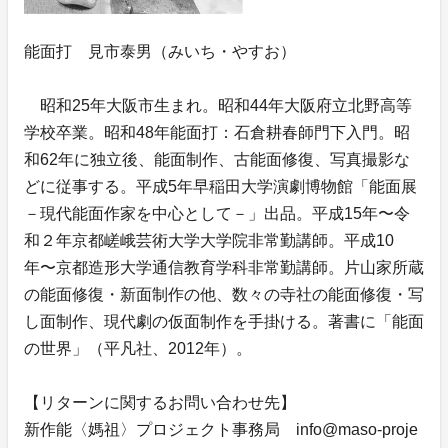
能面打 見市泰男（みいち・やすお）
昭和25年大阪市生まれ。昭和44年大阪府立北野高等
学校卒業。昭和48年能面打：石倉耕春師門下入門。昭
和62年に独立後、能面制作、古能面修復、写真撮影な
どに従事する。平成5年早稲田大学演劇博物館「能面展
－現代能面作家を中心として－」出品。平成15年〜令
和２年京都嵯峨芸術大学大学院非常勤講師。平成10
年〜京都造形大学通信教育学科非常勤講師。片山家所蔵
の能面修復・新面制作の他、数々の寺社の能面修復・写
し面制作、現代劇の仮面制作を手掛ける。著書に「能面
の世界」（平凡社、2012年）。
【リターンに関するお問い合わせ先】
新作能〈媽祖〉プロジェクト事務局 info@maso-proje