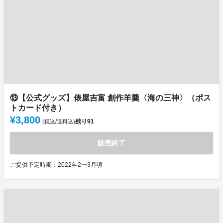
⑬【公式グッズ】俵屋吉富 創作羊羹〈海の三神〉（ポス
トカード付き）
¥3,800
残り
91
(税込/送料込)
販売終了
ご提供予定時期：2022年2〜3月頃