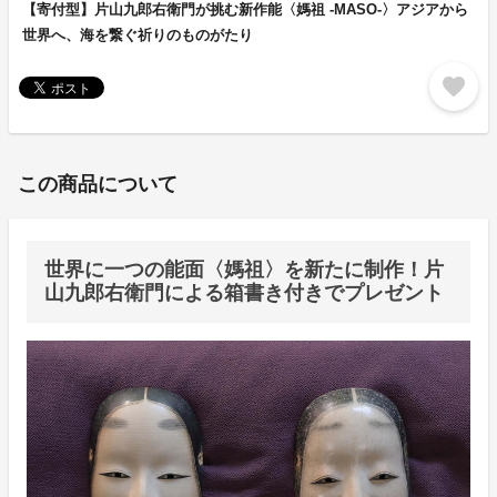
【寄付型】片山九郎右衛門が挑む新作能〈媽祖 -MASO-〉アジアから
世界へ、海を繋ぐ祈りのものがたり
favorite
この商品について
世界に一つの能面〈媽祖〉を新たに制作！片
山九郎右衛門による箱書き付きでプレゼント